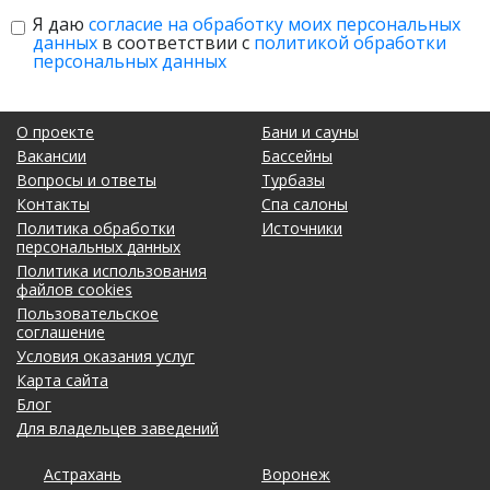
Я даю
согласие на обработку моих персональных
данных
в соответствии с
политикой обработки
персональных данных
О проекте
Бани и сауны
Вакансии
Бассейны
Вопросы и ответы
Турбазы
Контакты
Спа салоны
Политика обработки
Источники
персональных данных
Политика использования
файлов cookies
Пользовательское
соглашение
Условия оказания услуг
Карта сайта
Блог
Для владельцев заведений
Астрахань
Калининград
Новосибирск
Ставрополь
Ярославль
Воронеж
Липецк
Ростов-на-Дону
Ульяновск