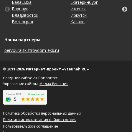
Балашиха
Кемерово
Омск
Тольятти
Екатеринбург
Махачкала
Рязань
Уфа
Барнаул
Киров
Оренбург
Томск
Ижевск
Москва
Самара
Хабаровск
Владивосток
Краснодар
Пенза
Тула
Иркутск
Набережные Челны
Санкт-Петербург
Чебоксары
Волгоград
Красноярск
Пермь
Тюмень
Казань
Нижний Новгород
Саратов
Челябинск
Наши партнеры
pervouralsk.stroydom-ekb.ru
© 2011-2026 Интернет-проект «Vsaunah.RU»
Создание сайта: ИК Приоритет
Управление сайтом:
Медиа-Решения
Политика обработки персональных данных
Политика использования файлов cookies
Пользовательское соглашение