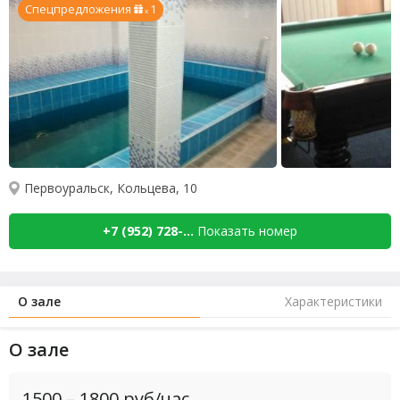
Спецпредложения
1
x
Первоуральск, Кольцева, 10
+7 (952) 728-...
Показать номер
О зале
Характеристики
О зале
1500
–
1800
руб/час