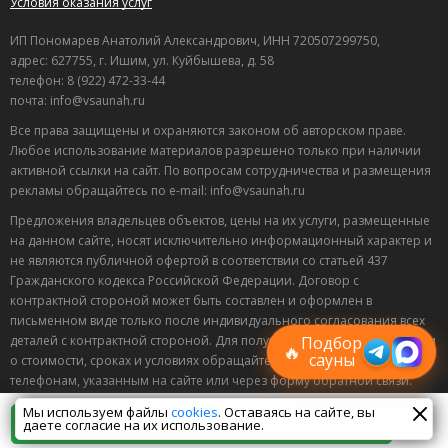
Условия оказания услуг
ИП Пономарев Анатолий Александрович, ИНН 720507299750,
адрес: 627755, г. Ишим, ул. Куйбышева, д. 58
телефон: 8 (922) 472-33-44
почта: info@vsaunah.ru
Все права защищены и охраняются законом об авторском праве.
Любое использование материалов разрешено только при наличии
активной ссылки на сайт. По вопросам сотрудничества и размещения
рекламы обращайтесь по e-mail: info@vsaunah.ru
Предложения владельцев объектов, цены на их услуги, размещенные
на данном сайте, носят исключительно информационный характер и
не являются публичной офертой в соответствии со статьей 437
Лучшие
Гражданского кодекса Российской Федерации. Договор с
спецпредложения
контрактной стороной может быть составлен и оформлен в
саун
письменном виде только после индивидуального согласования всех
Подписывайтесь в Telegram или MAX —
пришлём свежие скидки
Подбор
деталей с контрактной стороной. Для получения точной информации
🔥
сауны
о стоимости, сроках и условиях обращайтесь по контактным
телефонам, указанным на сайте или через форму обратной связи.
Мы используем файлы
cookies
. Оставаясь на сайте, вы
18+
Некоторые материалы настоящего раздела могут
Позвонить
даете согласие на их использование.
содержать информацию, запрещенную для лиц, младше