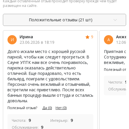
Каждый оставленный отзыв проходит проверку прежде чем будет
размещен на сайте.
Положительные отзывы (21 шт)
Ирина
9
Анже
И
А
23.06.2026 в 18:19
12.06.
Долго искали место с хорошей русской
Приятная са
парной, чтобы как следует прогреться. В
Сотрудники 
Сауне УПТК нам все очень понравилось,
вежливые, в
парилка оказалась действительно
Полезный отз
отличной. Еще порадовало, что есть
бильярд, поиграли с удовольствием.
9
Чистота:
Персонал очень вежливый и отзывчивый,
Обслужива
встретили нас приветливо. После всех
банных процедур вышли оттуда и остались
довольны.
Полезный отзыв?
Да
(0)
Нет
(0)
9
9
Чистота:
Интерьер:
9
Обслуживание: