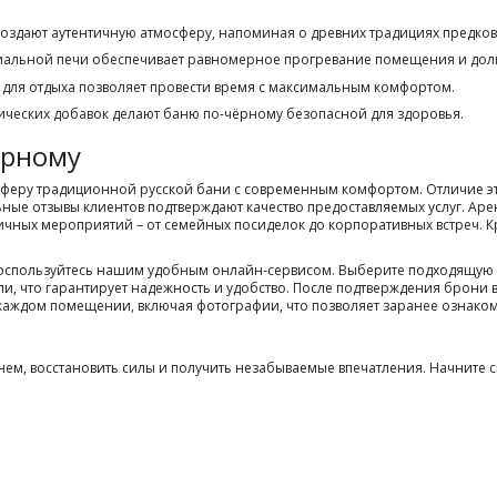
создают аутентичную атмосферу, напоминая о древних традициях предков
циальной печи обеспечивает равномерное прогревание помещения и до
 для отдыха позволяет провести время с максимальным комфортом.
мических добавок делают баню по-чёрному безопасной для здоровья.
ёрному
сферу традиционной русской бани с современным комфортом. Отличие эт
е отзывы клиентов подтверждают качество предоставляемых услуг. Аренд
чных мероприятий – от семейных посиделок до корпоративных встреч. Кр
воспользуйтесь нашим удобным онлайн-сервисом. Выберите подходящую д
бли, что гарантирует надежность и удобство. После подтверждения брони
аждом помещении, включая фотографии, что позволяет заранее ознаком
ем, восстановить силы и получить незабываемые впечатления. Начните св