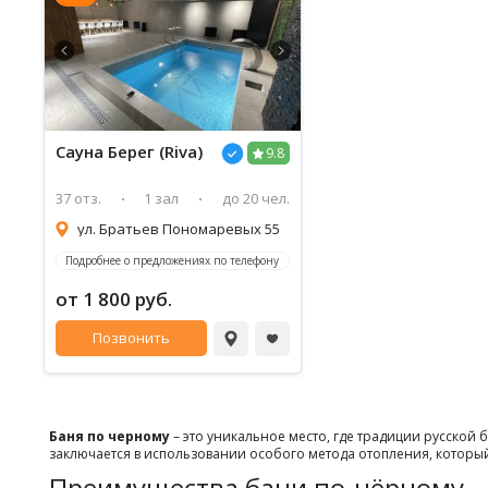
Сауна Берег (Riva)
9.8
37 отз.
1 зал
до 20 чел.
ул. Братьев Пономаревых 55
Подробнее о предложениях по телефону
от 1 800 руб.
Позвонить
Баня по черному
– это уникальное место, где традиции русской
заключается в использовании особого метода отопления, котор
Преимущества бани по-чёрному