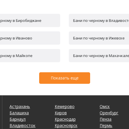
ерному в Биробиджане
Бани по черному в Владивост
ерному в Иваново
Бани по черному в Ижевске
ерному в Майкопе
Бани по черному в Махачкал
Показать еще
Астрахань
Кемерово
Омск
Балашиха
Киров
Оренбург
Барнаул
Краснодар
Пенза
Владивосток
Красноярск
Пермь