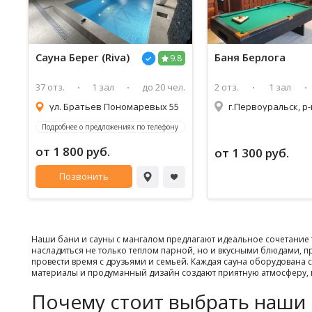
Сауна Берег (Riva)
Баня Берлога
9.8
37 отз.
1 зал
до 20 чел.
2 отз.
1 зал
ул. Братьев Пономаревых 55
Подробнее о предложениях по телефону
от 1 800 руб.
от 1 300 руб.
Позвонить
Наши бани и сауны с мангалом предлагают идеальное сочетание 
насладиться не только теплом парной, но и вкусными блюдами, п
провести время с друзьями и семьей. Каждая сауна оборудована
материалы и продуманный дизайн создают приятную атмосферу, г
Почему стоит выбрать наши