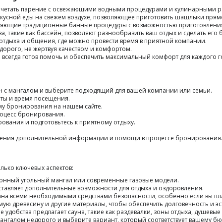
очетать парение с освежающими водными процедурами и кулинарными р
кусной еды на свежем воздухе, позволяющее приготовить шашлыки прямо
няющие традиционные банные процедуры с возможностью приготовления
а, такие как бассейн, позволяют разнообразить ваш отдых и сделать его
 отдыха и общения, где можно провести время в приятной компании.
едорого, не жертвуя качеством и комфортом.
всегда готов помочь и обеспечить максимальный комфорт для каждого го
ун с мангалом и выберите подходящий для вашей компании или семьи.
аты и время посещения.
му бронирования на нашем сайте.
роцесс бронирования.
ования и подготовьтесь к приятному отдыху.
учения дополнительной информации и помощи в процессе бронирования
лько ключевых аспектов:
ционный угольный мангал или современные газовые модели.
оставляет дополнительные возможности для отдыха и оздоровления.
вана всеми необходимыми средствами безопасности, особенно если вы пла
мую древесину и другие материалы, чтобы обеспечить долговечность и э
 удобства предлагает сауна, такие как раздевалки, зоны отдыха, душевые 
ангалом недорого и выберите вариант, который соответствует вашему бю