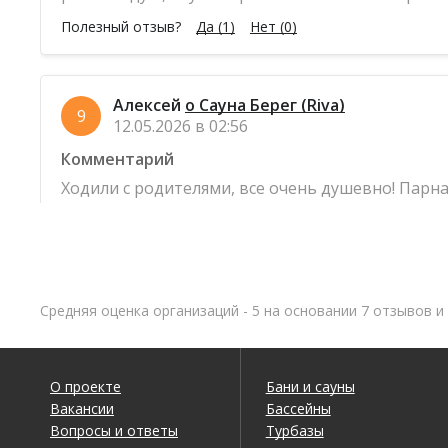
Полезный отзыв?
Да
(1)
Нет
(0)
Алексей
о Сауна Берег (Riva)
9
12.05.2026 в 02:56
Комментарий
Ходили с родителями, все очень душевно! Парная
Персонал очень привтливый. Цена оправдана на
не раз!
Полезный отзыв?
Да
(1)
Нет
(0)
Средняя оценка организаций - 5 на основании 7 отзывов и
Арсений
о Сауна Берег (Riva)
9
13.04.2026 в 21:32
О проекте
Бани и сауны
Комментарий
Вакансии
Бассейны
Персонал вежливый и внимательный, встретили 
Вопросы и ответы
Турбазы