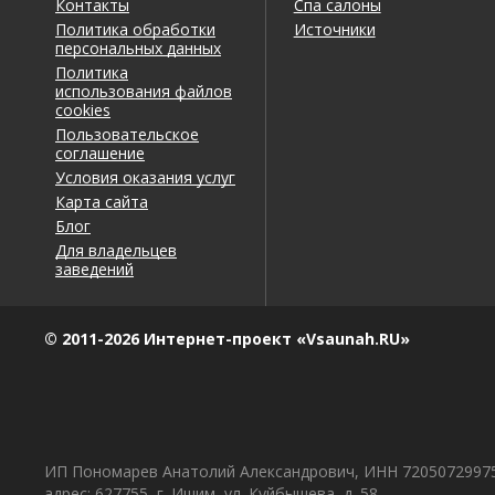
Контакты
Спа салоны
Полезный отзыв?
Да
(0)
Нет
(0)
Политика обработки
Источники
персональных данных
Политика
использования файлов
Вениамин
о Сауна Берег (Riva)
9
cookies
12.04.2026 в 17:03
Пользовательское
соглашение
Комментарий
Условия оказания услуг
Чистая сауна. Персонал был внимательным и сп
Карта сайта
Блог
Полезный отзыв?
Да
(0)
Нет
(0)
Для владельцев
заведений
Тимофей
о Сауна Берег (Riva)
9
29.03.2026 в 12:22
© 2011-2026 Интернет-проект «Vsaunah.RU»
Комментарий
Парная в Сауна Берег жаркая, после нее классн
достойное, все чисто и аккуратно.
Полезный отзыв?
Да
(0)
Нет
(0)
ИП Пономарев Анатолий Александрович, ИНН 7205072997
адрес: 627755, г. Ишим, ул. Куйбышева, д. 58