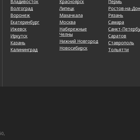
Владивосток
Красноярск
Пермь
Волгоград
Липецк
Ростов-на-До
Воронеж
Махачкала
Рязань
Екатеринбург
Москва
Самара
Ижевск
Набережные
Санкт-Петербу
Челны
Иркутск
Саратов
Нижний Новгород
Казань
Ставрополь
Новосибирск
Калининград
Тольятти
окойным.
о прыгнуть в бассейн. Отдыхали небольшой компанией, б
50,