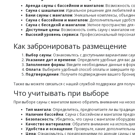
Аренда сауны с бассейном и мангалом
: Возможность с
Сауна с шашлыком
: Идеальное решение для любителей в
Бани сауны с мангалом
: Уникальные комплексы, объеди
Сауна с бассейном и мангалом
: Дополнительные удобств
Сауна с беседкой и мангалом
: Уютное пространство для
Доступные цены
: Возможность снять сауну с мангалом н
Высокий уровень сервиса
: Профессиональный персонал 
Как забронировать размещение
Выбор сауны
: Ознакомьтесь с доступными вариантами са
Указание дат и времени
: Определите удобные для вас д
Заполнение формы
: Введите необходимые данные в фор
Оплата
: Выберите удобный способ оплаты и завершите п
Подтверждение
: Получите подтверждение вашего бронир
Также вы можете связаться с нашей службой поддержки для пол
Что учитывать при выборе
При выборе сауны с мангалом важно обратить внимание на неско
Тип мангала
: Определитесь, предпочитаете ли вы тради
Наличие бассейна
: Сауна с бассейном и мангалом пред
Безопасность
: Убедитесь, что сауна с мангалом оборудо
Качество материалов
: Обратите внимание на используе
Удобства и оснащение
: Проверьте, какие дополнительные
Цена
: Ознакомьтесь с предложениями по аренде сауны с м