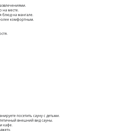
азвлечениями.
 на месте.
 блюд на мангале.
 более комфортным.
стя.
.
нируете посетить сауну с детьми.
стетичный внешний вид сауны.
и кафе.
джету.