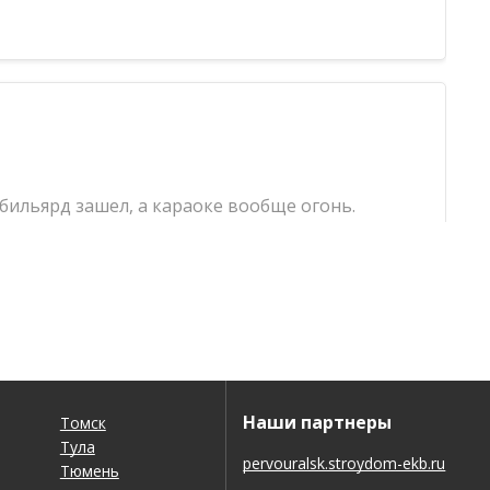
 бильярд зашел, а караоке вообще огонь.
я, да и компании тут самое место. Придем еще
Наши партнеры
Томск
Тула
pervouralsk.stroydom-ekb.ru
Тюмень