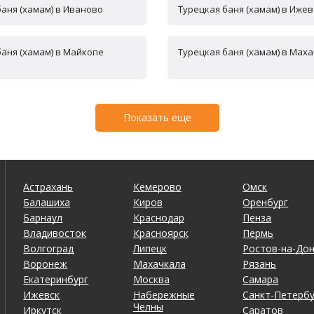
баня (хамам) в Иваново
Турецкая баня (хамам) в Ижев
баня (хамам) в Майкопе
Турецкая баня (хамам) в Мах
Показать еще
Астрахань
Кемерово
Омск
Балашиха
Киров
Оренбург
Барнаул
Краснодар
Пенза
Владивосток
Красноярск
Пермь
Волгоград
Липецк
Ростов-на-До
Воронеж
Махачкала
Рязань
Екатеринбург
Москва
Самара
Ижевск
Набережные
Санкт-Петербу
Челны
Иркутск
Саратов