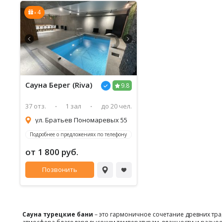
4
x
Сауна Берег (Riva)
9.8
37 отз.
1 зал
до 20 чел.
ул. Братьев Пономаревых 55
Подробнее о предложениях по телефону
от 1 800 руб.
Позвонить
Сауна турецкие бани
– это гармоничное сочетание древних тра