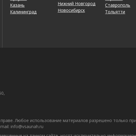
Нижний Новгород
Казань
Ставрополь
Новосибирск
Калининград
Тольятти
50,
праве. Любое использование материалов разрешено только при 
ail: info@vsaunah.ru
азмещенные на данном сайте, носят исключительно информацион