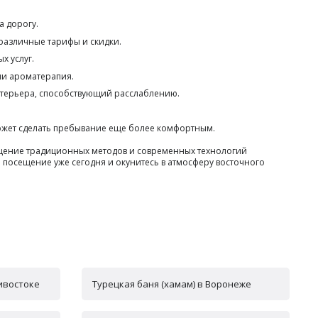
а дорогу.
 различные тарифы и скидки.
х услуг.
ли ароматерапия.
терьера, способствующий расслаблению.
может сделать пребывание еще более комфортным.
мещение традиционных методов и современных технологий
 посещение уже сегодня и окунитесь в атмосферу восточного
дивостоке
Турецкая баня (хамам) в Воронеже