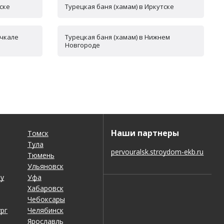
ске
Турецкая баня (хамам) в Иркутске
ачкале
Турецкая баня (хамам) в Нижнем
Новгороде
Наши партнеры
Томск
Тула
pervouralsk.stroydom-ekb.ru
Тюмень
Ульяновск
ну
Уфа
Хабаровск
Чебоксары
рг
Челябинск
Ярославль