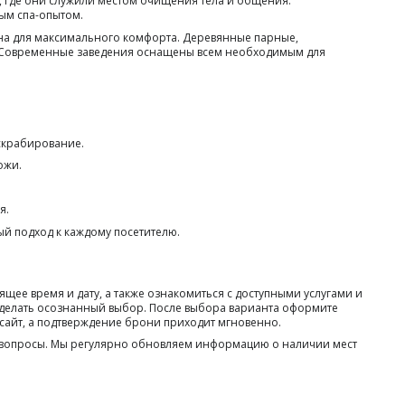
, где они служили местом очищения тела и общения.
ым спа-опытом.
мана для максимального комфорта. Деревянные парные,
. Современные заведения оснащены всем необходимым для
скрабирование.
ожи.
я.
й подход к каждому посетителю.
ее время и дату, а также ознакомиться с доступными услугами и
 сделать осознанный выбор. После выбора варианта оформите
 сайт, а подтверждение брони приходит мгновенно.
е вопросы. Мы регулярно обновляем информацию о наличии мест