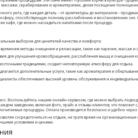
бразным процедурам. Эти бани имеют глубокие корни в культуре Турции
 массажи, скрабирование и ароматерапию, делая посещение полноценн
чного уюта, где каждая деталь – от архитектуры до материалов – проду
осферу, способствующую полному расслаблению и восстановлению сил
же кафе, где можно насладиться напитками после процедур.
альным выбором для ценителей качества и комфорта:
временем методы очищения и релаксации, такие как парение, массаж и 
вия для улучшения кровообращения, расслабления мышц и очищения к
восточными традициями, создает неповторимую атмосферу для отдыха.
длагаются дополнительные услуги, такие как ароматерапия и обертывани
иалисты обеспечивают высокий уровень обслуживания и индивидуальны
с. Воспользуйтесь нашим онлайн-сервисом, где можно выбрать подходящ
каждом заведении, включая фото, прайс и отзывы клиентов, что поможет
редпочитаемые процедуры. Оплата производится безопасно и удобно через
озволяя сосредоточиться на отдыхе, не тратя время на организационны
учшими условиями и ценами.
ения