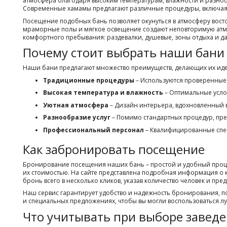
атмосфера благодаря высоким температурам, влажности и разноо
Современные хамамы предлагают различные процедуры, включая
Посещение подобных бань позволяет окунуться в атмосферу восто
мраморные полы и мягкое освещение создают неповторимую атм
комфортного пребывания: раздевалки, душевые, зоны отдыха и да
Почему стоит выбрать наши бани
Наши бани предлагают множество преимуществ, делающих их иде
Традиционные процедуры
– Используются проверенные 
Высокая температура и влажность
– Оптимальные усло
Уютная атмосфера
– Дизайн интерьера, вдохновленный 
Разнообразие услуг
– Помимо стандартных процедур, пре
Профессиональный персонал
– Квалифицированные спец
Как забронировать посещение
Бронирование посещения наших бань – простой и удобный процес
их стоимостью. На сайте представлена подробная информация о 
бронь всего в несколько кликов, указав количество человек и п
Наш сервис гарантирует удобство и надежность бронирования, п
и специальных предложениях, чтобы вы могли воспользоваться л
Что учитывать при выборе завед