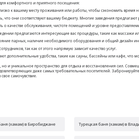
 для комфортного и приятного посещения:
изко к вашему месту проживания или работы, чтобы сэкономить время н
сь, что они соответствуют вашему бюджету. Многие заведения предлагают
ть о качестве обслуживания, чистоте помещений и уровне предоставляемы
ведении предлагаются интересующие вас процедуры, такие как массажи и
тояние парных, наличие необходимого оборудования и общий дизайн ин
рудников, так как от этого напрямую зависит качество услуг.
ют дополнительные удобства, такие как сауны, бассейны или кафе, что 
а, но и уникальное пространство для отдыха и восстановления сил. Сов
удовлетворяющих даже самых требовательных посетителей. Забронируйте
 свое самочувствие.
баня (хамам) в Биробиджане
Турецкая баня (хамам) в Вла