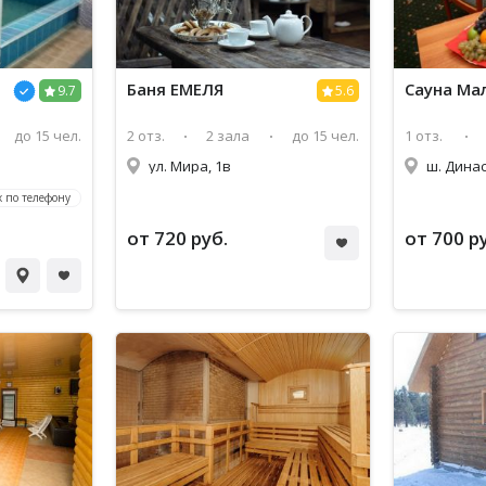
Баня ЕМЕЛЯ
Сауна Ма
9.7
5.6
до 15 чел.
2 отз.
2 зала
до 15 чел.
1 отз.
ул. Мира, 1в
ш. Динас
 по телефону
от 720 руб.
от 700 р