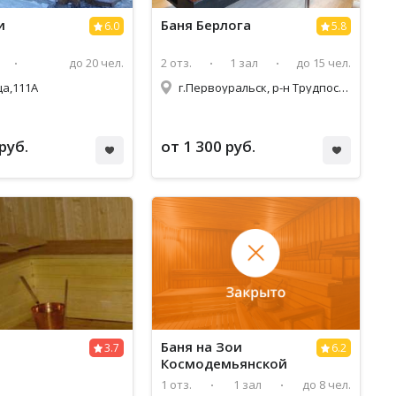
и
Баня Берлога
6.0
5.8
до 20 чел.
2 отз.
1 зал
до 15 чел.
ца,111А
г.Первоуральск, р-н Трудпоселок, ул.Токарей, 10
руб.
от 1 300 руб.
Баня на Зои
3.7
6.2
Космодемьянской
1 отз.
1 зал
до 8 чел.