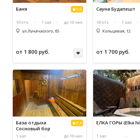
Баня
Сауна Будапешт
5.6
10 отз.
1 зал
до 10 чел.
18 отз.
1 зал
ул.Луначаского, 65
Кольцевая, 12
от 1 800 руб.
от 1 700 руб.
База отдыха
ЕЛКА ГОРЫ (Elka hil
6.4
Сосновый бор
1 зал
до 10 чел.
1 зал