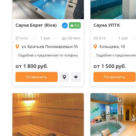
Сауна Берег (Riva)
Сауна УПТК
9.8
37 отз.
1 зал
до 20 чел.
20 отз.
1 зал
ул. Братьев Пономаревых 55
Кольцева, 10
Подробнее о предложениях по телефону
Подробнее о предложениях
от 1 800 руб.
от 1 500 руб.
Позвонить
Позвонить