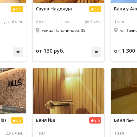
Сауна Надежда
Баня у Ал
5.6
5.7
до 16 чел.
2 отз.
1 зал
до 7 чел.
1 зал
улица Папанинцев, 35
ул. Тали
от 130 руб.
от 1 300 
ls)
Баня №8
Баня №4
6.3
3.6
до 6 чел.
1 зал
1 зал