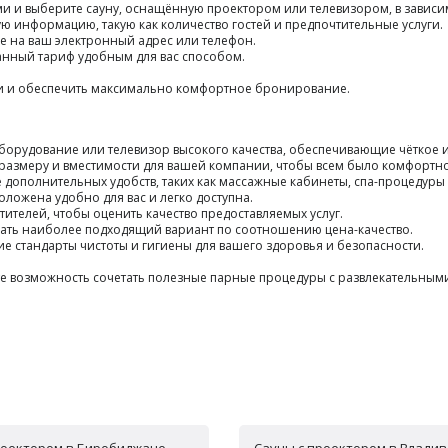
ми и выберите сауну, оснащённую проектором или телевизором, в зависи
ю информацию, такую как количество гостей и предпочтительные услуги.
е на ваш электронный адрес или телефон.
анный тариф удобным для вас способом.
ми и обеспечить максимально комфортное бронирование.
оборудование или телевизор высокого качества, обеспечивающие чёткое
 размеру и вместимости для вашей компании, чтобы всем было комфортно
 дополнительных удобств, таких как массажные кабинеты, спа-процедуры
положена удобно для вас и легко доступна.
тителей, чтобы оценить качество предоставляемых услуг.
брать наиболее подходящий вариант по соотношению цена-качество.
ие стандарты чистоты и гигиены для вашего здоровья и безопасности.
те возможность сочетать полезные парные процедуры с развлекательным