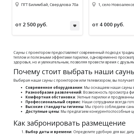
ПГТ Билимбай, Свердлова 70а
1, село Новоалекс
от 2 500 руб.
от 4 000 руб.
Сауны с проектором предоставляют современный подход к тради
теплом и полезными эффектами парилки, одновременно просматр
здоровья, но и увлекательным, позволяя провести время с друзья
Почему стоит выбрать наши сауны
Выбирая наши сауны с проектором или телевизором, вы получае
Современное оборудование
: Мы оснащаем наши сауны 
Разнообразие развлечений
: Возможность просмотра ф
Комфортная обстановка
: Уютные парилки и продуманны
Профессиональный сервис
: Наши сотрудники всегда го
Высокие стандарты гигиены
: Мы строго соблюдаем сан
Доступные цены
: Мы предлагаем конкурентоспособные ц
Как забронировать размещение
Выбор даты и времени
: Определите удобную для вас дат