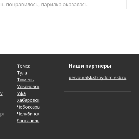
ень понравилось, парилка оказалась
нь вежливый и отзывчивый, встретили нас
Наши партнеры
Томск
Тула
pervouralsk.stroydom-ekb.ru
лось.
Тюмень
Ульяновск
ну
Уфа
Хабаровск
Чебоксары
рг
Челябинск
Ярославль
 бильярд зашел, а караоке вообще огонь.