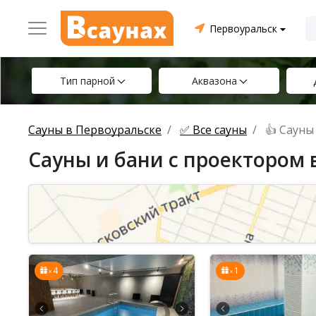
Первоуральск
Тип парной
Аквазона
Сауны в Первоуральске
✅ Все сауны
👍 Сауны
Сауны и бани с проектором 
4
1
x
x