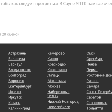
чтобы как следует прогреться. В Сауне УПТК нам все оч
есть бильярд, поиграли с удовольствием. Персонал оче
 оттуда и остались довольны.
и 28 оценок
Астрахань
Кемерово
Омск
Балашиха
Киров
Оренбург
ки здесь очень внимательные и вежливые, все понрави
Барнаул
Краснодар
Пенза
Владивосток
Красноярск
Пермь
Волгоград
Липецк
Ростов-на-До
Воронеж
Махачкала
Рязань
Екатеринбург
Москва
Самара
Ижевск
Набережные
Санкт-Петербу
Челны
Иркутск
Саратов
Нижний Новгород
Казань
Ставрополь
Новосибирск
Калининград
Тольятти
 супер, жару регулировали как хотели. Бассейн чистый,