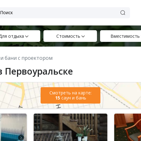
Для отдыха
Стоимость
Вместимость
 и бани с проектором
в Первоуральске
Смотреть на карте:
15
саун и бань