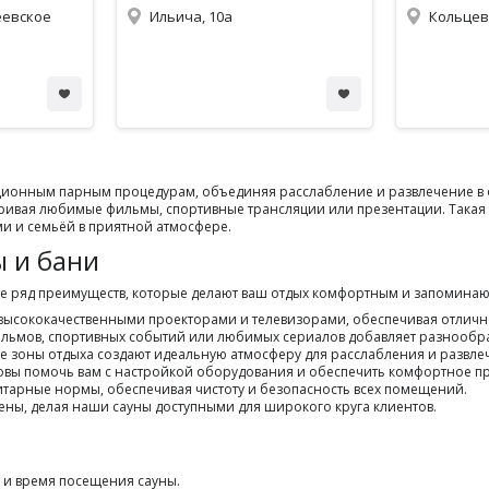
еевское
Ильича, 10а
Кольцев
ционным парным процедурам, объединяя расслабление и развлечение в о
ивая любимые фильмы, спортивные трансляции или презентации. Такая 
ми и семьёй в приятной атмосфере.
 и бани
те ряд преимуществ, которые делают ваш отдых комфортным и запомина
высококачественными проекторами и телевизорами, обеспечивая отличное
ильмов, спортивных событий или любимых сериалов добавляет разнообр
е зоны отдыха создают идеальную атмосферу для расслабления и развле
товы помочь вам с настройкой оборудования и обеспечить комфортное п
итарные нормы, обеспечивая чистоту и безопасность всех помещений.
ены, делая наши сауны доступными для широкого круга клиентов.
у и время посещения сауны.