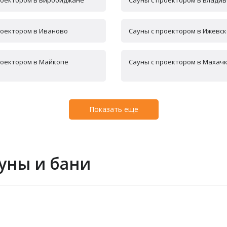
роектором в Биробиджане
Сауны с проектором в Владив
роектором в Иваново
Сауны с проектором в Ижевск
роектором в Майкопе
Сауны с проектором в Махач
Показать еще
уны и бани