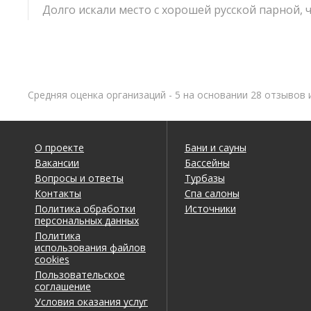
Долго искали место с хорошей русской парной, 
действительно отличной. Еще порадовало, что 
приветливо. После всех банных процедур вышли
Полезный отзыв?
Да
(0)
Нет
(0)
Средняя оценка организаций - 5 на основании 28 отзывов 
Анжелика
о Сауна УПТК
9
12.06.2026 в 21:15
О проекте
Бани и сауны
Комментарий
Вакансии
Бассейны
Приятная сауна с уютной атмосферой. Сотрудни
Вопросы и ответы
Турбазы
Контакты
Спа салоны
Полезный отзыв?
Да
(0)
Нет
(0)
Политика обработки
Источники
персональных данных
Политика
использования файлов
Алексей
о Сауна Берег (Riva)
9
cookies
12.05.2026 в 02:56
Пользовательское
соглашение
Комментарий
Условия оказания услуг
Ходили с родителями, все очень душевно! Парная