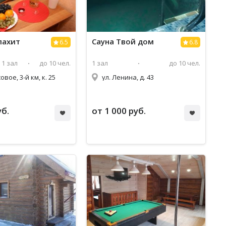
лахит
Сауна Твой дом
6.5
6.8
1 зал
до 10 чел.
1 зал
до 10 чел.
овое, 3-й км, к. 25
ул. Ленина, д. 43
уб.
от 1 000 руб.