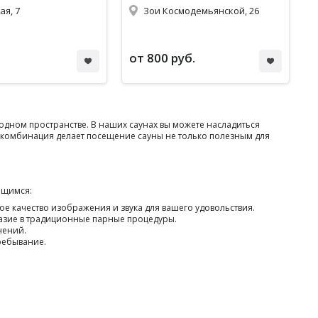
ая, 7
Зои Космодемьянской, 26
от 800 руб.
дном пространстве. В наших саунах вы можете насладиться
комбинация делает посещение сауны не только полезным для
ющимся:
 качество изображения и звука для вашего удовольствия.
азие в традиционные парные процедуры.
чений.
ребывание.